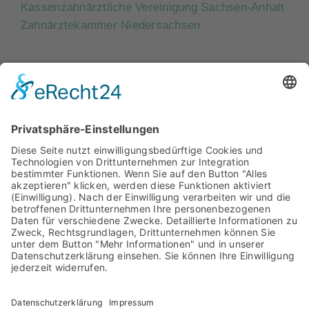
Kassenzahnärztliche Vereinigung Sachsen-Anhalt
Zahnärztekammer Niedersachsen
ZahnRat
Archiv
Facebook
Bestellformular
Kontakt
Datenschutzerklärung
Impressum
2024 ZahnRat – Die aktuelle Patienteninformation der
Zahnärzte