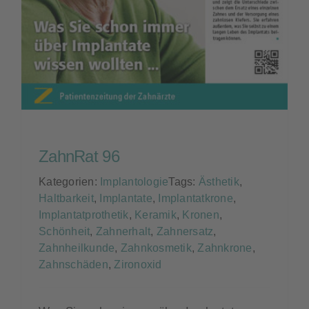
Kontakt
ZahnRat 96
Kategorien:
Implantologie
Tags:
Ästhetik
,
Haltbarkeit
,
Implantate
,
Implantatkrone
,
Implantatprothetik
,
Keramik
,
Kronen
,
Schönheit
,
Zahnerhalt
,
Zahnersatz
,
Zahnheilkunde
,
Zahnkosmetik
,
Zahnkrone
,
Zahnschäden
,
Zironoxid