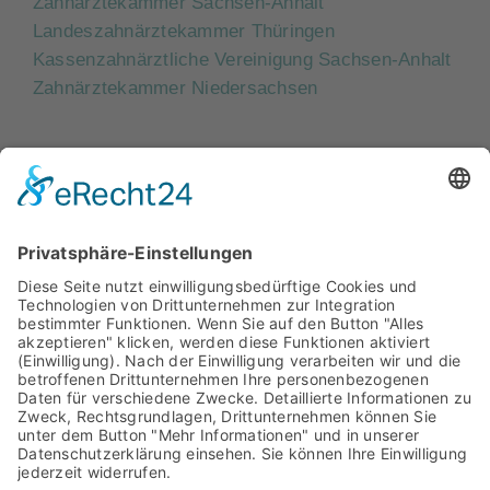
Zahnärztekammer Sachsen-Anhalt
Landeszahnärztekammer Thüringen
Kassenzahnärztliche Vereinigung Sachsen-Anhalt
Zahnärztekammer Niedersachsen
ZahnRat
Archiv
Facebook
Bestellformular
Kontakt
Datenschutzerklärung
Impressum
2024 ZahnRat – Die aktuelle Patienteninformation der
Zahnärzte