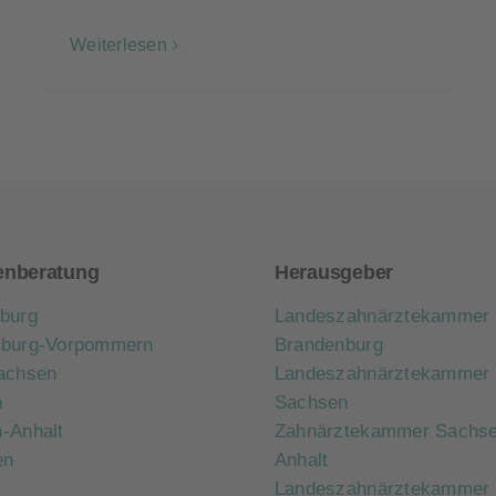
Weiterlesen
enberatung
Herausgeber
burg
Landeszahnärztekammer
nburg-Vorpommern
Brandenburg
achsen
Landeszahnärztekammer
n
Sachsen
-Anhalt
Zahnärztekammer Sachse
en
Anhalt
Landeszahnärztekammer